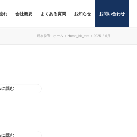
流れ
会社概要
よくある質問
お知らせ
お問い合わせ
現在位置:
ホーム
/
Home_bk_test
/
2025
/
6月
らに読む
らに読む