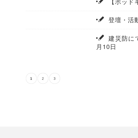
【ポッド
登壇・活動
建災防に
月10日
1
2
3