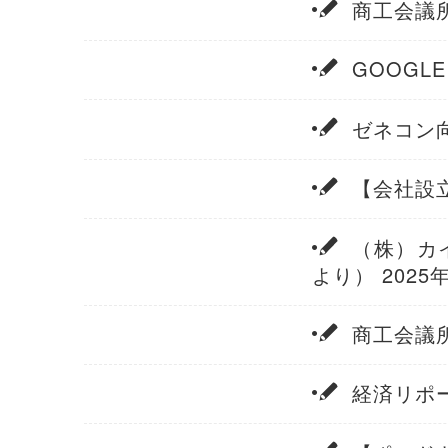
商工会議所
GOOGL
ゼネコン向
【会社設立
（株）カ
より） 2025
商工会議所
経済リポー