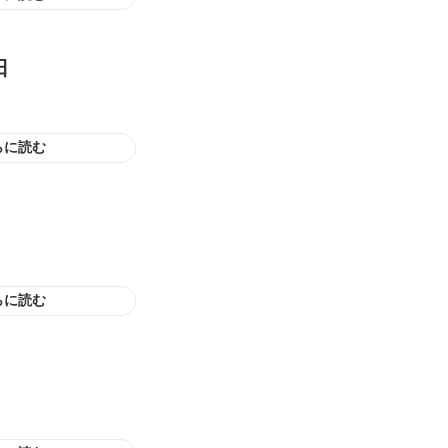
日
らに読む
らに読む